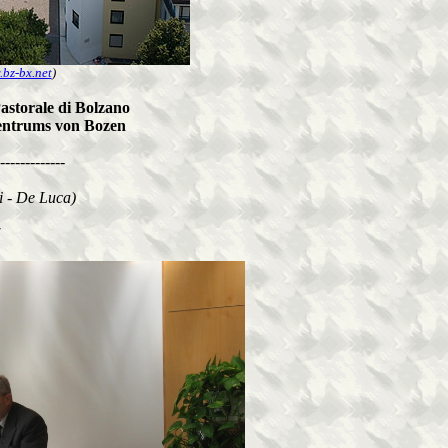
bz-bx.net
)
astorale di Bolzano
zentrums von Bozen
-------------
i - De Luca)
7