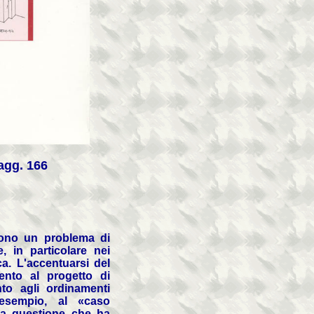
agg. 166
scono un problema di
, in particolare nei
ca. L'accentuarsi del
mento al progetto di
to agli ordinamenti
 esempio, al «caso
lla questione che ha