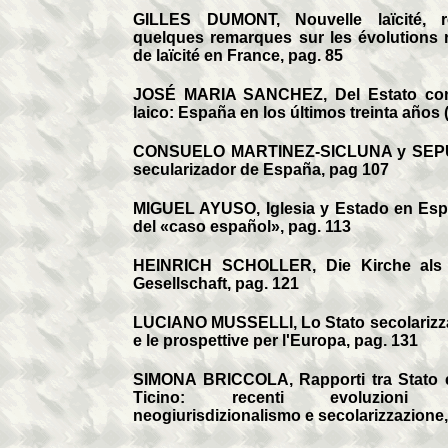
GILLES DUMONT, Nouvelle laïcité, r
quelques remarques sur les évolutions 
de laïcité en France, pag. 85
JOSÉ MARIA SANCHEZ, Del Estato conf
laico: España en los últimos treinta años 
CONSUELO MARTINEZ-SICLUNA y SEPU
secularizador de España, pag 107
MIGUEL AYUSO, Iglesia y Estado en Es
del «caso español», pag. 113
HEINRICH SCHOLLER, Die Kirche als G
Gesellschaft, pag. 121
LUCIANO MUSSELLI, Lo Stato secolarizzato
e le prospettive per l'Europa, pag. 131
SIMONA BRICCOLA, Rapporti tra Stato 
Ticino: recenti evoluzioni 
neogiurisdizionalismo e secolarizzazione,