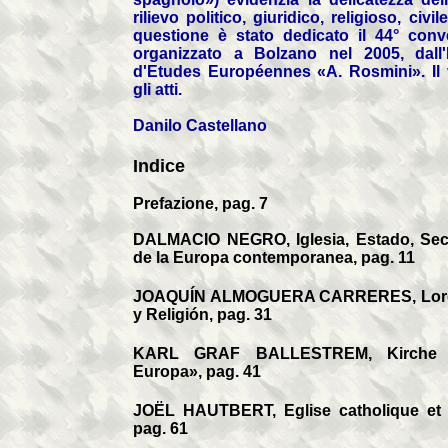
rilievo politico, giuridico, religioso, civi
questione è stato dedicato il 44° conv
organizzato a Bolzano nel 2005,
dall
d'Etudes Européennes «A. Rosmini
». I
gli atti.
Danilo Castellano
Indice
Prefazione, pag. 7
DALMACIO NEGRO, Iglesia, Estado, Secu
de la Europa contemporanea, pag. 11
JOAQUÍN ALMOGUERA CARRERES, Lord A
y Religión, pag. 31
KARL GRAF BALLESTREM, Kirche u
Europa», pag. 41
JOËL HAUTBERT, Eglise catholique et E
pag. 61