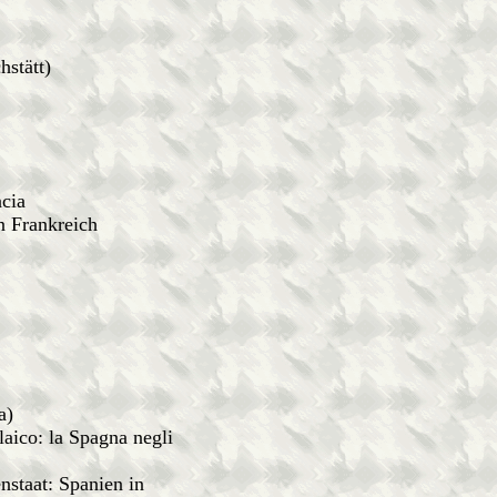
stätt)
cia
 Frankreich
a)
ico: la Spagna negli
taat: Spanien in