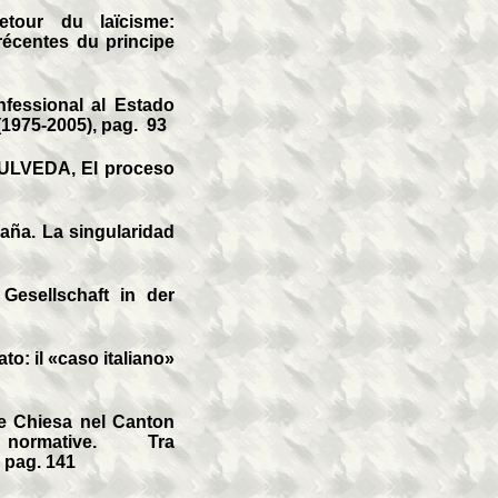
etour du laïcisme:
récentes du principe
essional al Estado
(1975-2005), pag. 93
LVEDA, El proceso
paña.
La singularidad
esellschaft in der
: il «caso italiano»
e Chiesa nel Canton
normative. Tra
 pag. 141