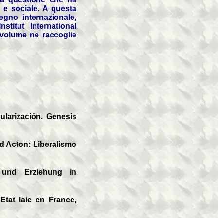
le e sociale. A questa
egno internazionale,
'Institut International
l volume ne raccoglie
larización. Genesis
cton: Liberalismo
nd Erziehung in
tat laic en France,