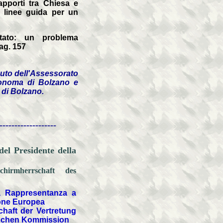
pporti tra Chiesa e
 linee guida per un
ato: un problema
ag. 157
buto dell'Assessorato
utonoma di Bolzano e
 di Bolzano.
-------------------
del Presidente della
irmherrschaft des
la Rappresentanza a
one Europea
haft der Vertretung
ischen Kommission