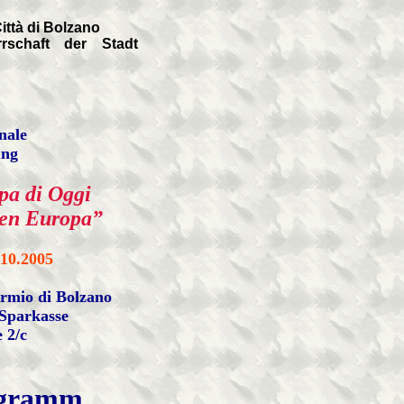
Città di Bolzano
rschaft der Stadt
nale
ung
pa di Oggi
gen Europa”
.10.2005
armio di Bolzano
 Sparkasse
 2/c
ogramm