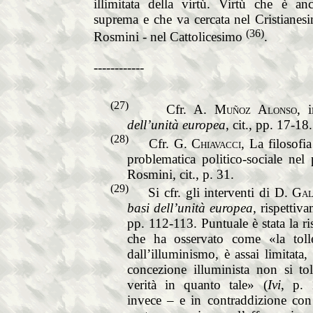
illimitata della virtù. Virtù che è an
suprema e che va cercata nel Cristianesi
(36)
Rosmini - nel Cattolicesimo
.
------------
(27)
Cfr.
A. Mu
ñ
oz Alonso
, 
dell’unità europea
, cit., pp. 17-18.
(28)
Cfr.
G. Chiavacci
, La filosofia
problematica politico-sociale nel
Rosmini, cit., p. 31.
(29)
Si cfr. gli interventi di
D. Gal
basi dell’unità europea,
rispettiva
pp. 112-113. Puntuale è stata la r
che ha osservato come «la toller
dall’illuminismo, è assai limitata
concezione illuminista non si to
verità in quanto tale» (
Ivi
, p. 
invece – e in contraddizione con 