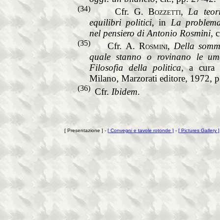
(34)
Cfr.
G. Bozzetti
,
La teor
equilibri politici
, in
La problemat
nel pensiero di Antonio Rosmini
, 
(35)
Cfr.
A. Rosmini
,
Della somm
quale stanno o rovinano le um
Filosofia della politica
, a cura
Milano, Marzorati editore, 1972, p
(36)
Cfr.
Ibidem
.
[ Presentazione ] -
[ Convegni e tavole rotonde ]
-
[ Pictures Gallery ]