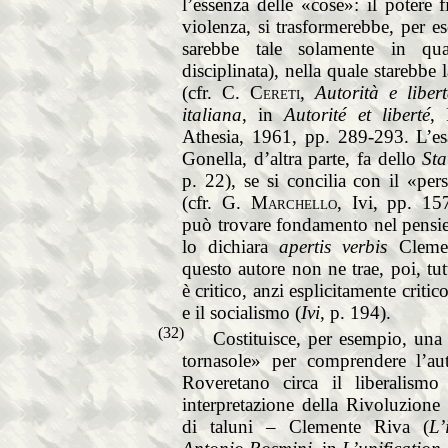
l’essenza delle «cose»: il potere f
violenza, si trasformerebbe, per e
sarebbe tale solamente in qua
disciplinata), nella quale starebbe l
(cfr.
C. Cereti
,
Autorità e liber
italiana
, in
Autorité et liberté
, 
Athesia, 1961, pp. 289-293. L’es
Gonella, d’altra parte, fa dello
St
p. 22), se si concilia con il «pe
(cfr.
G. Marchello
, Ivi, pp. 157
può trovare fondamento nel pensi
lo dichiara
apertis verbis
Clemen
questo autore non ne trae, poi, tu
è critico, anzi esplicitamente critic
e il socialismo (
Ivi
, p. 194).
(32)
Costituisce, per esempio, una 
tornasole» per comprendere l’aut
Roveretano circa il liberalism
interpretazione della Rivoluzione
di taluni – Clemente Riva (
L’