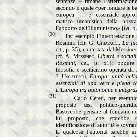
sentenze – rimane l’affermazio
secondo il quale «per fondare le bas
europea [… è] essenziale appro
matrice umanistica della nostr
l’apporto dell’illuminismo» [
Ivi,
p.
(30)
Per esempio l’interpretazione
Rosmini (cfr.
G. Chiavacci
,
La fil
cit., p. 35), contestata dal Messin
(cf.
A. Messineo
,
Libertà e sociali
Rosmini
, cit., p. 51); oppure l
filosofia e scetticismo operata da 
J. Uscatescu
,
Europa: unità nella
essenziali di una vera e piena 
L’Europa tra autonomie e integra
(31)
Carlo Cereti, per esempi
proposto tesi politico-giuridic
Basterebbe pensare al fondament
lui proposto, che starebbe n
identificazione di autorità e sovrani
la qualcosa l’autorità sarebbe i