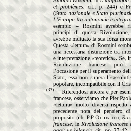
Antonio Rosmini
, in
L’unification
et problèmes
, cit., p. 244) e F
(
Stato nazionale e Stato plurinaz
L’Europa tra autonomie e integra
esempio – Rosmini avrebbe rit
principi di questa Rivoluzione, 
avrebbe mutuato la sua forza mora
Questa «lettura» di Rosmini sembr
una necessaria distinzione tra inte
e interpretazione «teoretica». Se, in
Rivoluzione francese può av
l’occasione per il superamento del
Stato, essa non supera l’«assolut
popolare, incompatibile con il Cri
(33)
Riferendosi ancora e per esem
francese, osserviamo che Pier Paol
«lettura» molto diversa rispetto 
precedente nota del pensiero d
proposito (cfr.
P.P Ottonello
,
Ros
francese
, in
Rivoluzione francese 
oggi: un bilancio
, cit., pp. 27-42.