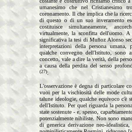
costante e costruttivo richiamo critico a 
umanesimo che nel Cristianesimo tro
coronamento. Il che implica che la ricer
di questo o di un suo inveramento esc
costituisce simultaneamente, ancor
virtualmente, la sconfitta dell'uomo. A
significativa la tesi di Muñoz Alonso se
interpretazioni della persona umana, p
qualche convegno dell'Istituto, sono ar
concetto, vale a dire la verità, della p
a causa della perdita del senso profon
(27)
.
L'osservazione è degna di particolare co
vuoi per la vischiosità delle mode cultu
talune ideologie, qualche equivoco c'è st
dell'Istituto. Per quel riguarda la perso
state sostenute - e, spesso, caparbiamente
potenzialmente nihiliste. Non sono manca
di generica derivazione neo-idealistica
nominilisticamente Rosmini, riducono l'e