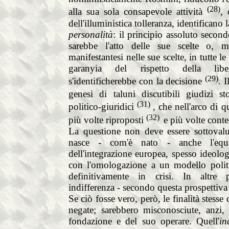
(28)
alla sua sola consapevole attività
, 
dell'illuministica tolleranza, identificano
personalità
: il principio assoluto second
sarebbe l'atto delle sue scelte o, m
manifestantesi nelle sue scelte, in tutte le
garanyia del rispetto della libe
(29)
s'identificherebbe con la decisione
. 
genesi di taluni discutibili giudizi st
(31)
politico-giuridici
, che nell'arco di q
(32)
più volte riproposti
e più volte conte
La questione non deve essere sottovalu
nasce - com'è nato - anche l'equ
dell'integrazione europea, spesso ideolog
con l'omologazione a un modello politi
definitivamente in crisi. In altre
indifferenza - secondo questa prospettiva
Se ciò fosse vero, però, le finalità stesse 
negate; sarebbero misconosciute, anzi, 
fondazione e del suo operare. Quell'
in