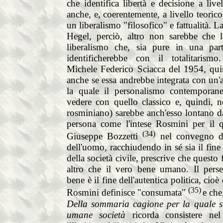
che identifica libertà e decisione a live
anche, e, coerentemente, a livello teorico 
un liberalismo "filosofico" e fattualità. La
Hegel, perciò, altro non sarebbe che l
liberalismo che, sia pure in una parti
identificherebbe con il totalitarismo
Michele Federico Sciacca del 1954, qui
anche se essa andrebbe integrata con un'a
la quale il personalismo contemporan
vedere con quello classico e, quindi,
rosminiano) sarebbe anch'esso lontano da
persona come l'intese Rosmini per il q
(34)
Giuseppe Bozzetti
nel convegno de
dell'uomo, racchiudendo in sé sia il fine
della società civile, prescrive che questo
altro che il vero bene umano. Il pers
bene è il fine dell'autentica politica, cioè
(35)
Rosmini definisce "consumata"
e che
Della sommaria cagione per la quale s
umane società
ricorda consistere nel 