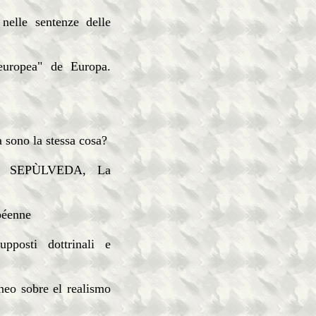
lle sentenze delle
opea" de Europa.
ono la stessa cosa?
 SEPÙLVEDA, La
éenne
osti dottrinali e
o sobre el realismo